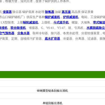
靠，维修方便，湿式出渣，改善了锅炉房的工作条件。
机
省煤器
除尘器
锅炉底座
水处理
除氧器
油罐
蒸压釜
高品质
保证质量
市山口锅炉辅机厂）供应生产各种
锅炉减速机
，
炉排减速机
。电站、工业锅炉
、
LX
型除渣、上煤
蜗轮减速机
。上煤机，
斗式提升机
、螺旋、大倾角、
带式输
除渣机
，
联合除渣机
、省煤器、
G
、
Y6-41
、
Y5-47
、鼓、引风机，
水膜脱硫除尘
空气预热器
、
分集水器
、取样冷却器、除污器、各类水处理、分层给煤装置，
护装置、定期、连续排污扩容器、
疏水扩容器
、冷凝器、分离器、过滤器、膨
铸钢重型链条刮板出渣机
单链刮板出渣机