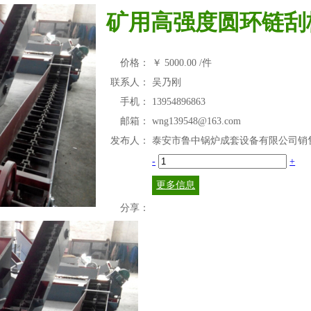
矿用高强度圆环链刮
价格：
￥
5000.00
/件
联系人：
吴乃刚
手机：
13954896863
邮箱：
wng139548@163.com
发布人：
泰安市鲁中锅炉成套设备有限公司销
-
+
更多信息
分享：