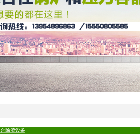
炉调速箱
联合除渣设备