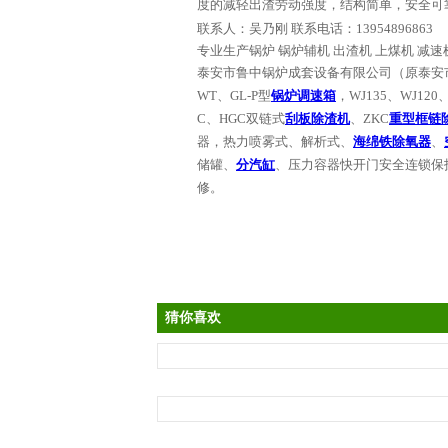
度的减轻出渣劳动强度，结构简单，安全可
联系人：吴乃刚
联系电话：
13954896863
专业生产锅炉
锅炉辅机
出渣机
上煤机
减速
泰安市鲁中锅炉成套设备有限公司（原泰安
WT
、
GL-P
型
锅炉调速箱
，
WJ135
、
WJ120
C
、
HGC
双链式
刮板除渣机
、
ZKC
重型框链
器，热力喷雾式、解析式、
海绵铁除氧器
、
储罐、
分汽缸
、压力容器快开门安全连锁保
修。
猜你喜欢