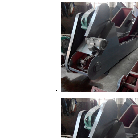
GL20P减速机-锅炉炉排减速机
锅炉减速机厂房实景
XSC型钢制脱硫除尘器
LX锅炉捞渣机
GL-20P型锅炉减速机
DGC单链刮板除渣机