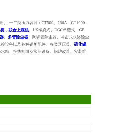
辅机：一二类压力容器：
GT500
、
766A
、
GT1000
、
送机
，
联合上煤机
。
LX
螺旋式、
DGC
单链式、
GB
器
、
多管除尘器
、陶瓷管除尘器、冲击式水浴除尘
电控设备以及各种锅炉配件。各类蒸压釜、
硫化罐
、
胀水箱、换热机组及常压设备、锅炉改造、安装维