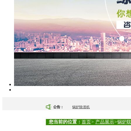
锅炉除渣机
公告：
WT6调速箱，WT10调速箱，WT20锅
您当前的位置：
首页
>
产品展示
>
锅炉