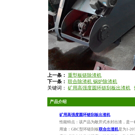
上一条：
重型板链除渣机
下一条：
联合除渣机 锅炉除渣机
关键词：
矿用高强度圆环链刮板出渣机
产品介绍
矿用高强度圆环链刮板出渣机
性能特点：该产品为敞开式水封出渣，是一
用途：
GBC
型环链刮板
联合出渣机
是为
1-20