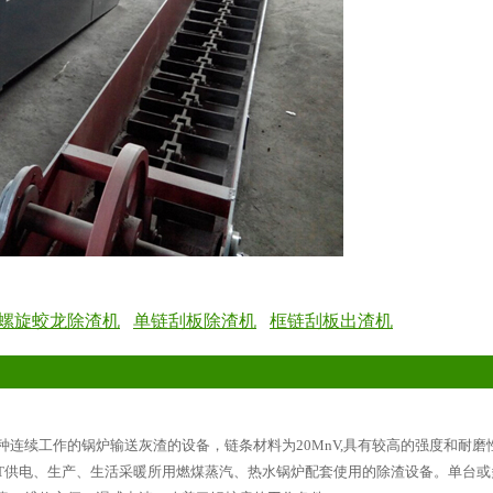
螺旋蛟龙除渣机
单链刮板除渣机
框链刮板出渣机
种连续工作的锅炉输送灰渣的设备，链条材料为
20MnV,
具有较高的强度和耐磨
T
供电、生产、生活采暖所用燃煤蒸汽、热水锅炉配套使用的除渣设备。单台或