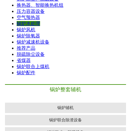
换热器、智能换热机组
压力容器设备
空气预热器
锅炉水处理
锅炉风机
锅炉除氧器
锅炉减速机设备
推荐产品
脱硫除尘设备
省煤器
锅炉联合上煤机
锅炉配件
锅炉整套辅机
锅炉辅机
锅炉联合除渣设备