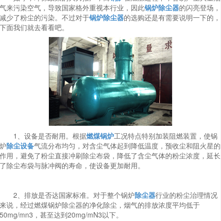
气来污染空气，导致国家格外重视本行业，因此
锅炉除尘器
的闪亮登场，
减少了粉尘的污染。不过对于
锅炉除尘器
的选购还是有需要说明一下的，
下面我们就去看看吧。
1、设备是否耐用。根据
燃煤锅炉
工况特点特别加装阻燃装置，使锅
炉
除尘设备
气流分布均匀，对含尘气体起到降低温度，预收尘和阻火星的
作用，避免了粉尘直接冲刷除尘布袋，降低了含尘气体的粉尘浓度，延长
了除尘布袋与脉冲阀的寿命，使设备更加耐用。
2、排放是否达国家标准。对于整个锅炉
除尘器
行业的粉尘治理情况
来说，经过燃煤锅炉除尘器的净化除尘，烟气的排放浓度平均低于
50mg/mn3，甚至达到20mg/mN3以下。